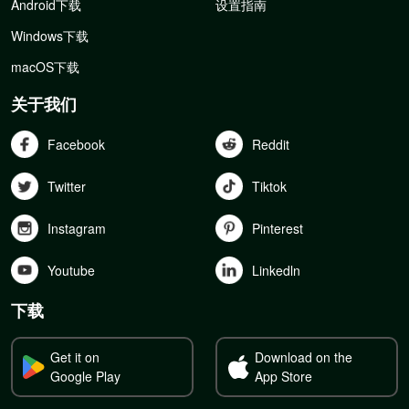
Android下载
设置指南
Windows下载
macOS下载
关于我们
Facebook
Reddit
Twitter
Tiktok
Instagram
Pinterest
Youtube
Linkedln
下载
Get it on
Download on the
Google Play
App Store