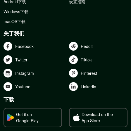
Android下载
设置指南
Windows下载
macOS下载
关于我们
Facebook
Reddit
Twitter
Tiktok
Instagram
Pinterest
Youtube
Linkedln
下载
Get it on
Download on the
Google Play
App Store