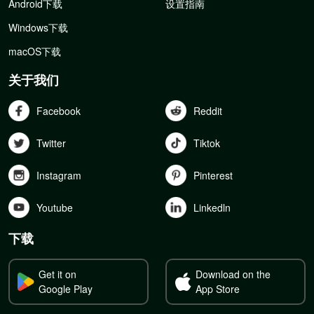
Android下载
设置指南
Windows下载
macOS下载
关于我们
Facebook
Reddit
Twitter
Tiktok
Instagram
Pinterest
Youtube
Linkedln
下载
Get it on
Download on the
Google Play
App Store