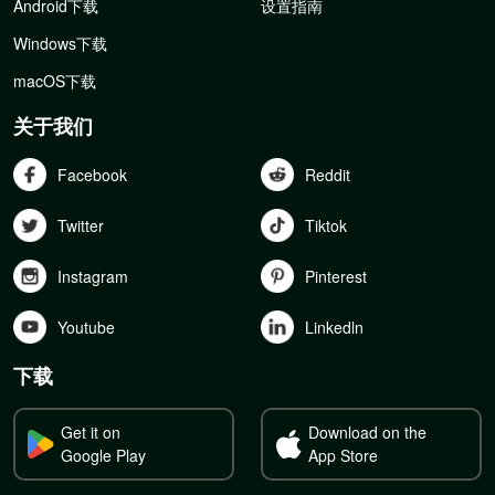
Android下载
设置指南
Windows下载
macOS下载
关于我们
Facebook
Reddit
Twitter
Tiktok
Instagram
Pinterest
Youtube
Linkedln
下载
Get it on
Download on the
Google Play
App Store