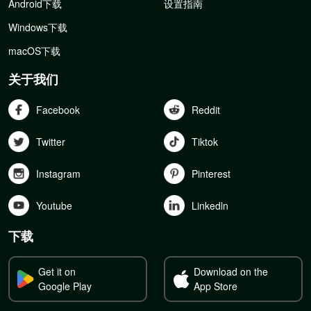
Android下载
设置指南
Windows下载
macOS下载
关于我们
Facebook
Reddit
Twitter
Tiktok
Instagram
Pinterest
Youtube
Linkedln
下载
Get it on
Download on the
Google Play
App Store