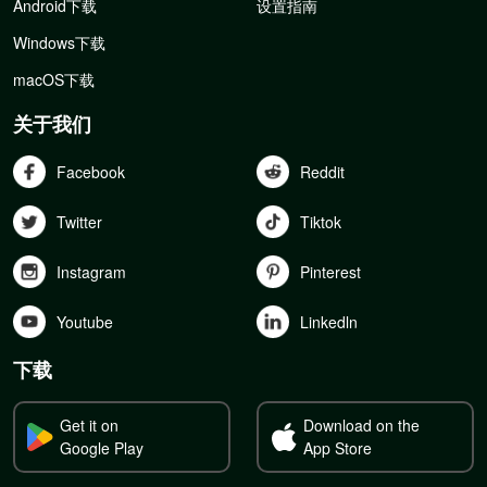
Android下载
设置指南
Windows下载
macOS下载
关于我们
Facebook
Reddit
Twitter
Tiktok
Instagram
Pinterest
Youtube
Linkedln
下载
Get it on
Download on the
Google Play
App Store