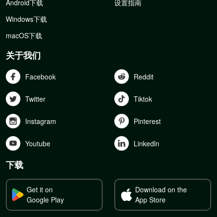
Android下载
设置指南
Windows下载
macOS下载
关于我们
Facebook
Reddit
Twitter
Tiktok
Instagram
Pinterest
Youtube
Linkedln
下载
Get it on
Download on the
Google Play
App Store