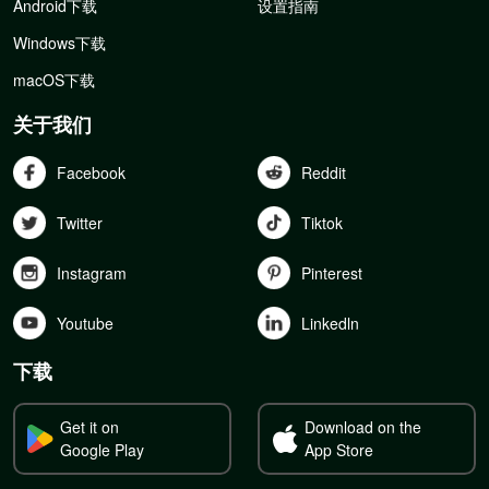
Android下载
设置指南
Windows下载
macOS下载
关于我们
Facebook
Reddit
Twitter
Tiktok
Instagram
Pinterest
Youtube
Linkedln
下载
Get it on
Download on the
Google Play
App Store