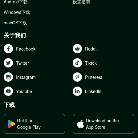
Android下载
设置指南
Windows下载
macOS下载
关于我们
Facebook
Reddit
Twitter
Tiktok
Instagram
Pinterest
Youtube
Linkedln
下载
Get it on
Download on the
Google Play
App Store