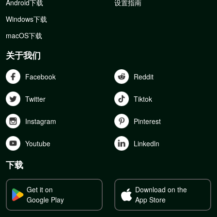
Android下载
设置指南
Windows下载
macOS下载
关于我们
Facebook
Reddit
Twitter
Tiktok
Instagram
Pinterest
Youtube
Linkedln
下载
Get it on
Download on the
Google Play
App Store