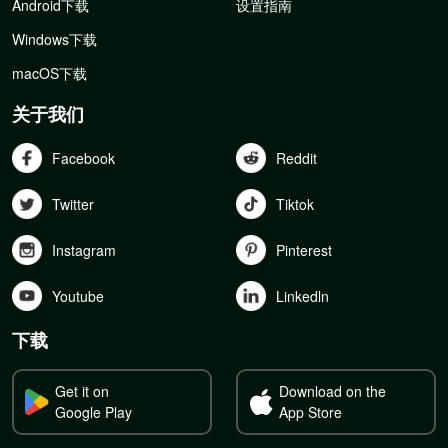
Android下载
设置指南
Windows下载
macOS下载
关于我们
Facebook
Reddit
Twitter
Tiktok
Instagram
Pinterest
Youtube
Linkedln
下载
Get it on
Download on the
Google Play
App Store