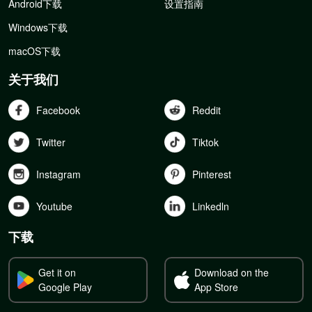
Android下载
设置指南
Windows下载
macOS下载
关于我们
Facebook
Reddit
Twitter
Tiktok
Instagram
Pinterest
Youtube
Linkedln
下载
Get it on
Download on the
Google Play
App Store