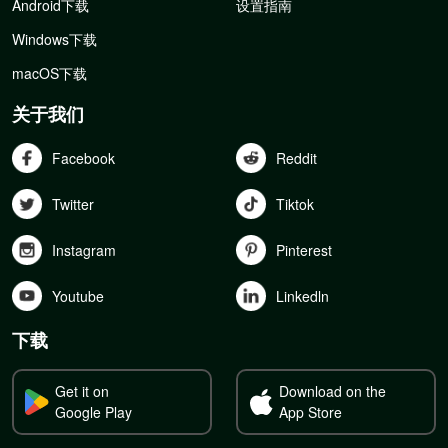
Android下载
设置指南
Windows下载
macOS下载
关于我们
Facebook
Reddit
Twitter
Tiktok
Instagram
Pinterest
Youtube
Linkedln
下载
Get it on
Download on the
Google Play
App Store