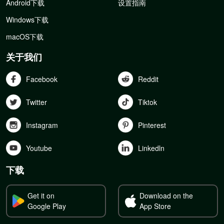
Android下载
设置指南
Windows下载
macOS下载
关于我们
Facebook
Reddit
Twitter
Tiktok
Instagram
Pinterest
Youtube
Linkedln
下载
Get it on
Download on the
Google Play
App Store