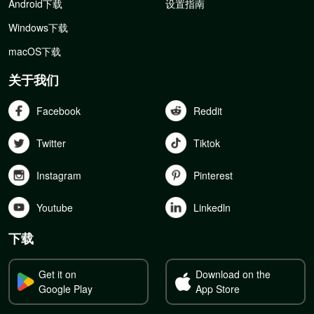
Android下载
设置指南
Windows下载
macOS下载
关于我们
Facebook
Reddit
Twitter
Tiktok
Instagram
Pinterest
Youtube
Linkedln
下载
Get it on
Download on the
Google Play
App Store