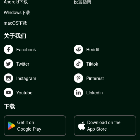
Android下载
设置指南
Windows下载
macOS下载
关于我们
Facebook
Reddit
Twitter
Tiktok
Instagram
Pinterest
Youtube
Linkedln
下载
Get it on
Download on the
Google Play
App Store