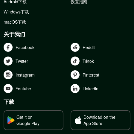
Android下载
设置指南
Windows下载
macOS下载
关于我们
Facebook
Reddit
Twitter
Tiktok
Instagram
Pinterest
Youtube
Linkedln
下载
Get it on
Download on the
Google Play
App Store