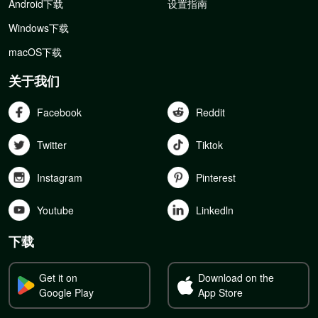
Android下载
设置指南
Windows下载
macOS下载
关于我们
Facebook
Reddit
Twitter
Tiktok
Instagram
Pinterest
Youtube
Linkedln
下载
Get it on
Download on the
Google Play
App Store