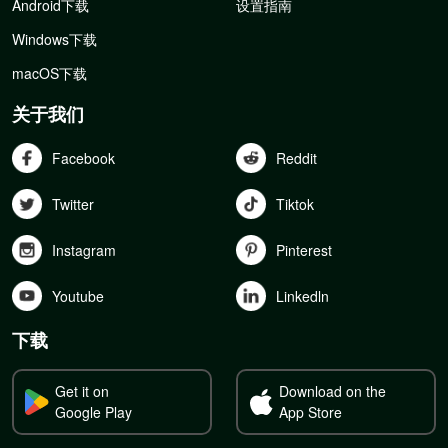
Android下载
设置指南
Windows下载
macOS下载
关于我们
Facebook
Reddit
Twitter
Tiktok
Instagram
Pinterest
Youtube
Linkedln
下载
Get it on
Download on the
Google Play
App Store