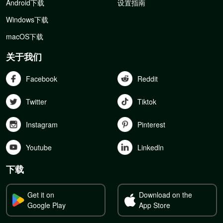
Android下载
设置指南
Windows下载
macOS下载
关于我们
Facebook
Reddit
Twitter
Tiktok
Instagram
Pinterest
Youtube
Linkedln
下载
Get it on
Download on the
Google Play
App Store