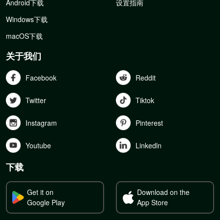
Android下载
设置指南
Windows下载
macOS下载
关于我们
Facebook
Reddit
Twitter
Tiktok
Instagram
Pinterest
Youtube
Linkedln
下载
Get it on
Download on the
Google Play
App Store