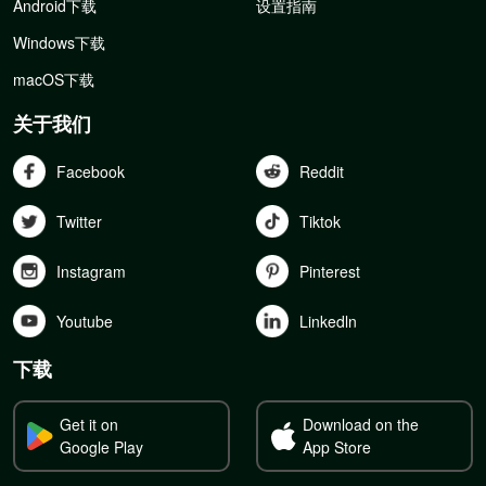
Android下载
设置指南
Windows下载
macOS下载
关于我们
Facebook
Reddit
Twitter
Tiktok
Instagram
Pinterest
Youtube
Linkedln
下载
Get it on
Download on the
Google Play
App Store