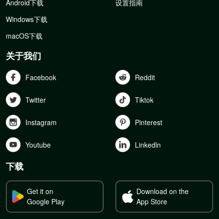
Android下载
设置指南
Windows下载
macOS下载
关于我们
Facebook
Reddit
Twitter
Tiktok
Instagram
Pinterest
Youtube
Linkedln
下载
Get it on
Download on the
Google Play
App Store