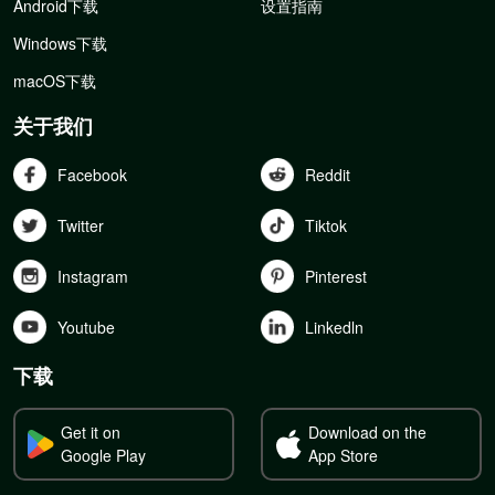
Android下载
设置指南
Windows下载
macOS下载
关于我们
Facebook
Reddit
Twitter
Tiktok
Instagram
Pinterest
Youtube
Linkedln
下载
Get it on
Download on the
Google Play
App Store