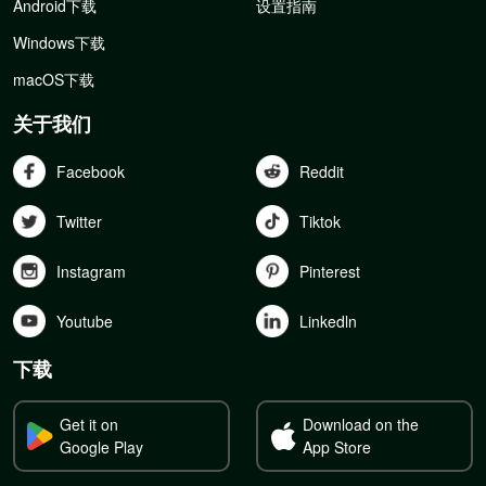
Android下载
设置指南
Windows下载
macOS下载
关于我们
Facebook
Reddit
Twitter
Tiktok
Instagram
Pinterest
Youtube
Linkedln
下载
Get it on
Download on the
Google Play
App Store