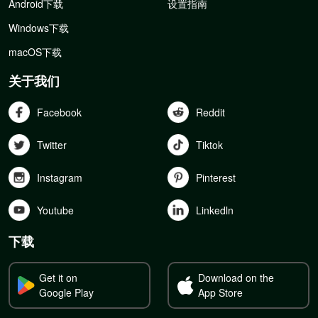
Android下载
设置指南
Windows下载
macOS下载
关于我们
Facebook
Reddit
Twitter
Tiktok
Instagram
Pinterest
Youtube
Linkedln
下载
Get it on
Download on the
Google Play
App Store