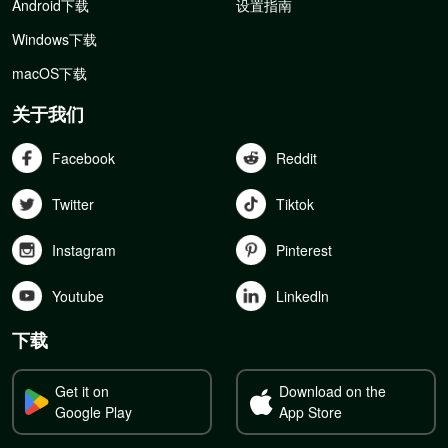
Android下载
设置指南
Windows下载
macOS下载
关于我们
Facebook
Reddit
Twitter
Tiktok
Instagram
Pinterest
Youtube
Linkedln
下载
Get it on
Download on the
Google Play
App Store