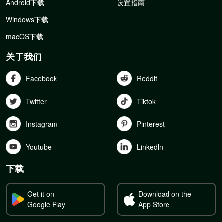
Android下载
设置指南
Windows下载
macOS下载
关于我们
Facebook
Reddit
Twitter
Tiktok
Instagram
Pinterest
Youtube
Linkedln
下载
Get it on
Download on the
Google Play
App Store