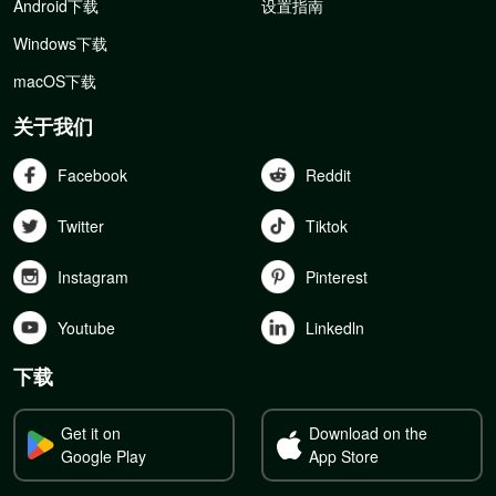
Android下载
设置指南
Windows下载
macOS下载
关于我们
Facebook
Reddit
Twitter
Tiktok
Instagram
Pinterest
Youtube
Linkedln
下载
Get it on
Download on the
Google Play
App Store