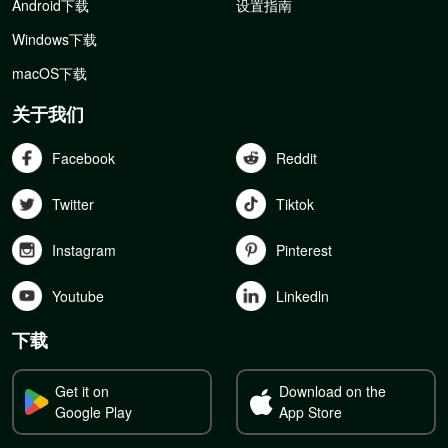
Android下载
设置指南
Windows下载
macOS下载
关于我们
Facebook
Reddit
Twitter
Tiktok
Instagram
Pinterest
Youtube
Linkedln
下载
Get it on
Download on the
Google Play
App Store