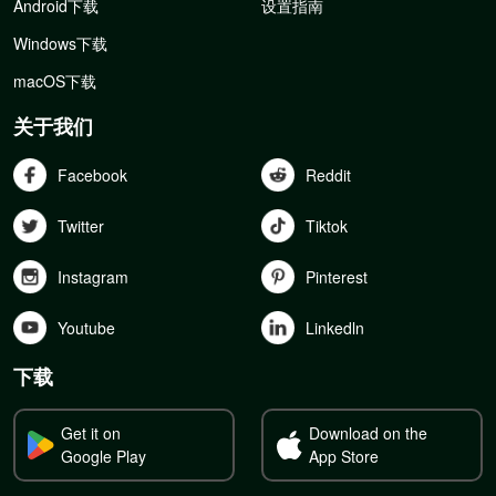
Android下载
设置指南
Windows下载
macOS下载
关于我们
Facebook
Reddit
Twitter
Tiktok
Instagram
Pinterest
Youtube
Linkedln
下载
Get it on
Download on the
Google Play
App Store