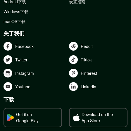
Android下载
设置指南
Windows下载
macOS下载
关于我们
Facebook
Reddit
Twitter
Tiktok
Instagram
Pinterest
Youtube
Linkedln
下载
Get it on
Download on the
Google Play
App Store