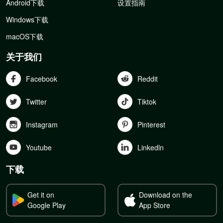
Android下载
设置指南
Windows下载
macOS下载
关于我们
Facebook
Reddit
Twitter
Tiktok
Instagram
Pinterest
Youtube
Linkedln
下载
Get it on
Download on the
Google Play
App Store