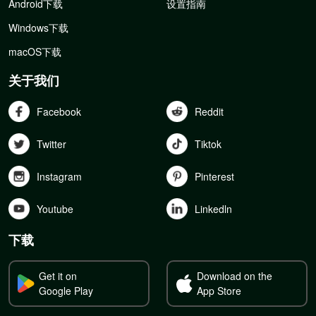
Android下载
设置指南
Windows下载
macOS下载
关于我们
Facebook
Reddit
Twitter
Tiktok
Instagram
Pinterest
Youtube
Linkedln
下载
Get it on
Download on the
Google Play
App Store