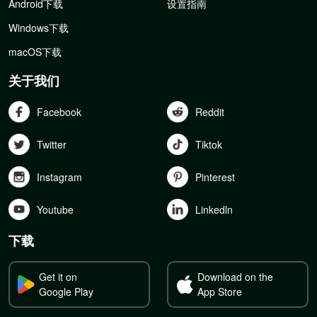
Android下载
设置指南
Windows下载
macOS下载
关于我们
Facebook
Reddit
Twitter
Tiktok
Instagram
Pinterest
Youtube
Linkedln
下载
Get it on
Download on the
Google Play
App Store