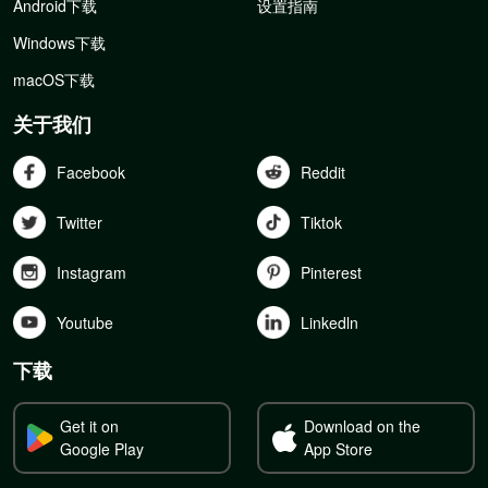
Android下载
设置指南
Windows下载
macOS下载
关于我们
Facebook
Reddit
Twitter
Tiktok
Instagram
Pinterest
Youtube
Linkedln
下载
Get it on
Download on the
Google Play
App Store