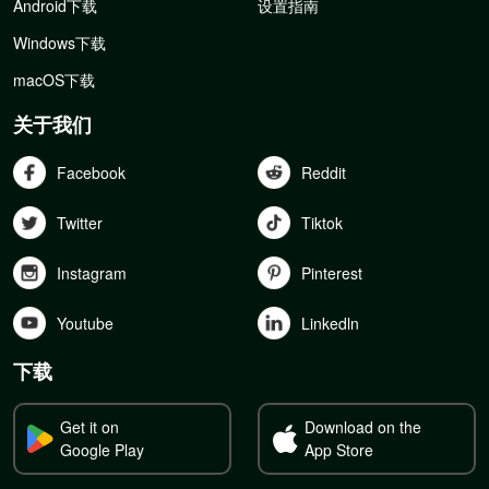
Android下载
设置指南
Windows下载
macOS下载
关于我们
Facebook
Reddit
Twitter
Tiktok
Instagram
Pinterest
Youtube
Linkedln
下载
Get it on
Download on the
Google Play
App Store