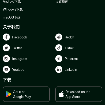
Android下载
设置指南
Windows下载
macOS下载
关于我们
Facebook
Reddit
Twitter
Tiktok
Instagram
Pinterest
Youtube
Linkedln
下载
Get it on
Download on the
Google Play
App Store