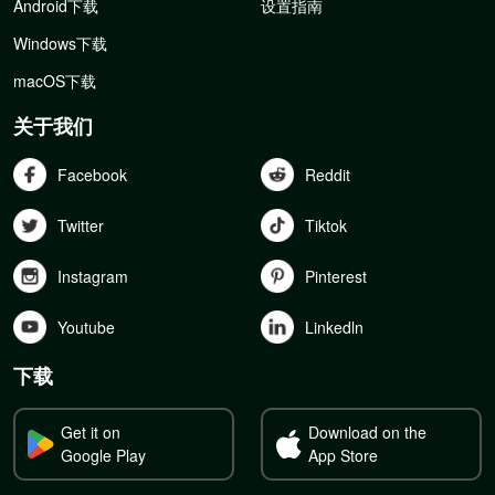
Android下载
设置指南
Windows下载
macOS下载
关于我们
Facebook
Reddit
Twitter
Tiktok
Instagram
Pinterest
Youtube
Linkedln
下载
Get it on
Download on the
Google Play
App Store