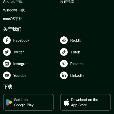
Android下载
设置指南
Windows下载
macOS下载
关于我们
Facebook
Reddit
Twitter
Tiktok
Instagram
Pinterest
Youtube
Linkedln
下载
Get it on
Download on the
Google Play
App Store