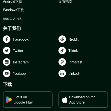
Android下载
设置指南
Windows下载
macOS下载
关于我们
Facebook
Reddit
Twitter
Tiktok
Instagram
Pinterest
Youtube
Linkedln
下载
Get it on
Download on the
Google Play
App Store