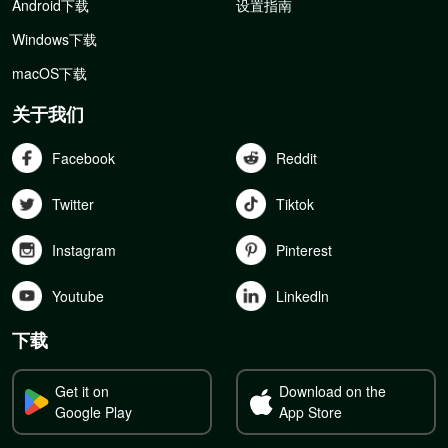
Android下载
设置指南
Windows下载
macOS下载
关于我们
Facebook
Reddit
Twitter
Tiktok
Instagram
Pinterest
Youtube
Linkedln
下载
Get it on
Download on the
Google Play
App Store