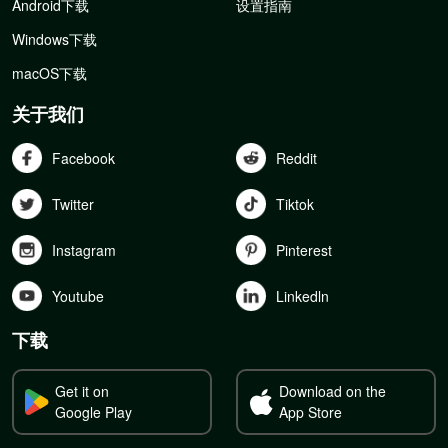
Android下载
设置指南
Windows下载
macOS下载
关于我们
Facebook
Reddit
Twitter
Tiktok
Instagram
Pinterest
Youtube
Linkedln
下载
Get it on
Download on the
Google Play
App Store