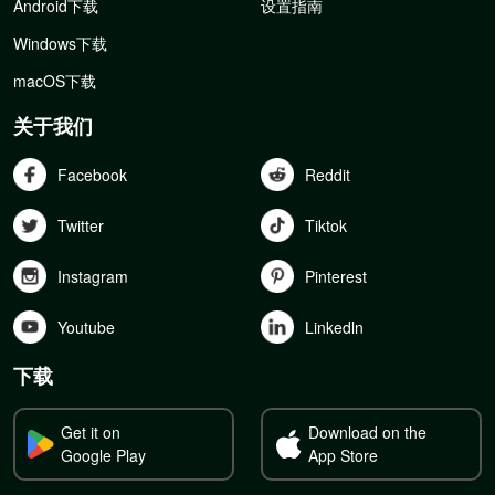
Android下载
设置指南
Windows下载
macOS下载
关于我们
Facebook
Reddit
Twitter
Tiktok
Instagram
Pinterest
Youtube
Linkedln
下载
Get it on
Download on the
Google Play
App Store