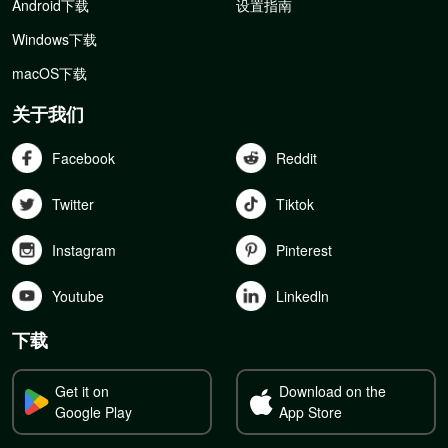
Android下载
设置指南
Windows下载
macOS下载
关于我们
Facebook
Reddit
Twitter
Tiktok
Instagram
Pinterest
Youtube
Linkedln
下载
Get it on
Download on the
Google Play
App Store