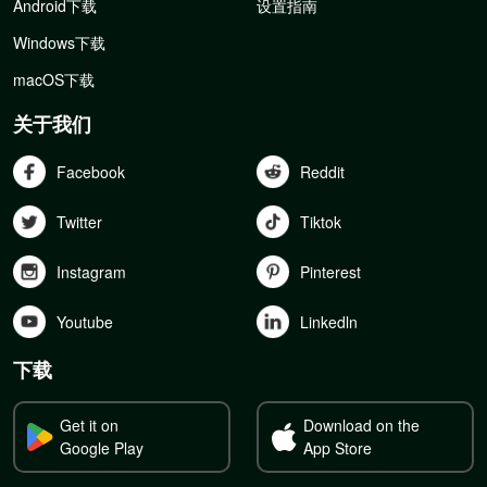
Android下载
设置指南
Windows下载
macOS下载
关于我们
Facebook
Reddit
Twitter
Tiktok
Instagram
Pinterest
Youtube
Linkedln
下载
Get it on
Download on the
Google Play
App Store