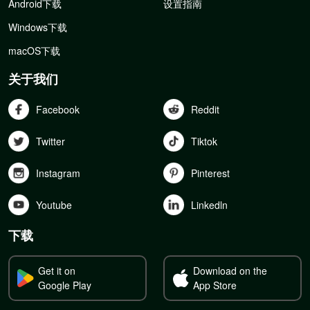
Android下载
设置指南
Windows下载
macOS下载
关于我们
Facebook
Reddit
Twitter
Tiktok
Instagram
Pinterest
Youtube
Linkedln
下载
Get it on
Download on the
Google Play
App Store