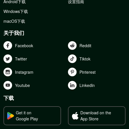
Android下载
设置指南
Windows下载
macOS下载
关于我们
Facebook
Reddit
Twitter
Tiktok
Instagram
Pinterest
Youtube
Linkedln
下载
Get it on
Download on the
Google Play
App Store