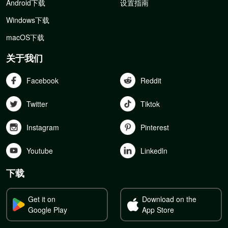
Android下载
设置指南
Windows下载
macOS下载
关于我们
Facebook
Reddit
Twitter
Tiktok
Instagram
Pinterest
Youtube
Linkedln
下载
Get it on
Download on the
Google Play
App Store