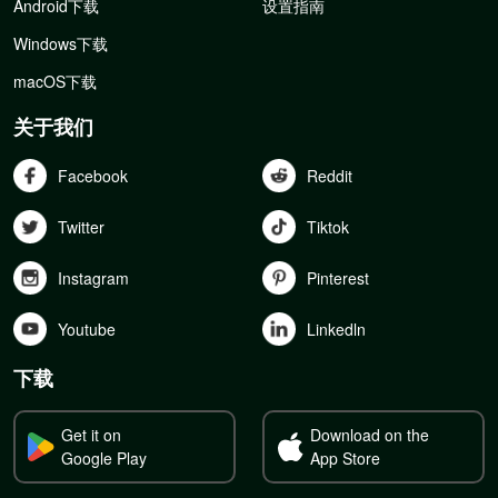
Android下载
设置指南
Windows下载
macOS下载
关于我们
Facebook
Reddit
Twitter
Tiktok
Instagram
Pinterest
Youtube
Linkedln
下载
Get it on
Download on the
Google Play
App Store